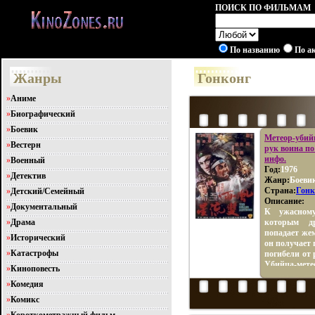
ПОИСК ПО ФИЛЬМАМ
По названию
По а
Жанры
Гонконг
»
Аниме
»
Биографический
»
Боевик
Метеор-убийца
»
Вестерн
рук воина п
инфо.
»
Военный
Год:
1976
»
Детектив
Жанр:
Боеви
Страна:
Гонк
»
Детский/Семейный
Описание:
»
Документальный
К ужасному
»
Драма
которым д
попадает же
»
Исторический
он получает 
»
Катастрофы
погибели от 
Убийца-мете
»
Киноповесть
»
Комедия
»
Комикс