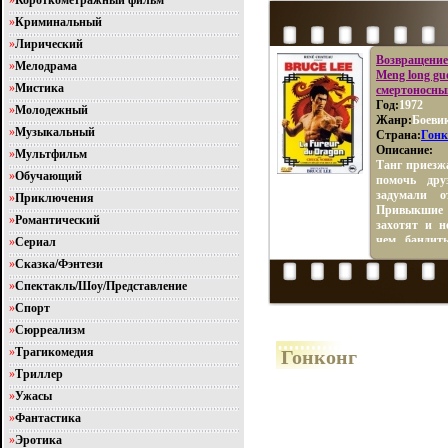
»
Короткометражный фильм
»
Криминальный
»
Лирический
Возвращение 
»
Мелодрама
Meng long gu
»
Мистика
смертоносны
Год:
1972
»
Молодежный
Жанр:
Боеви
»
Музыкальный
Страна:
Гонк
Описание:
»
Мультфильм
Танг приезжа
»
Обучающий
помочь дру
задумали о
»
Приключения
Привыкшие 
»
Романтический
захотят и н
чем, банди
»
Сериал
ошибку, не
»
Сказка/Фэнтези
молодого чел
ним своими
»
Спектакль/Шоу/Представление
лучших евро
»
Спорт
боевых иску
»
Сюрреализм
побеждает в
арену дре
»
Трагикомедия
Гонконг
крутойаж
»
Триллер
американец 
»
Ужасы
»
Фантастика
»
Эротика