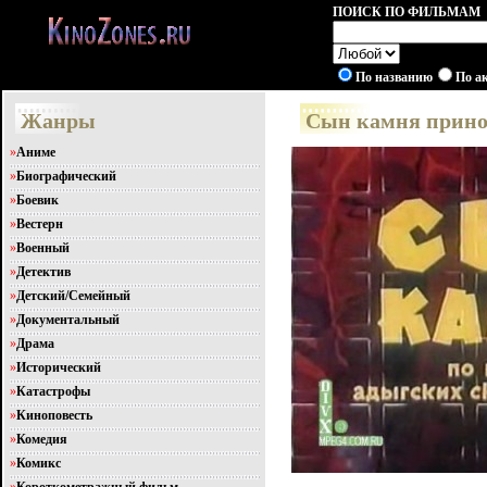
ПОИСК ПО ФИЛЬМАМ
По названию
По а
Жанры
Сын камня прино
»
Аниме
»
Биографический
»
Боевик
»
Вестерн
»
Военный
»
Детектив
»
Детский/Семейный
»
Документальный
»
Драма
»
Исторический
»
Катастрофы
»
Киноповесть
»
Комедия
»
Комикс