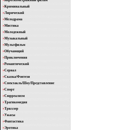
»
Короткометражный фильм
»
Криминальный
»
Лирический
»
Мелодрама
»
Мистика
»
Молодежный
»
Музыкальный
»
Мультфильм
»
Обучающий
»
Приключения
»
Романтический
»
Сериал
»
Сказка/Фэнтези
»
Спектакль/Шоу/Представление
»
Спорт
»
Сюрреализм
»
Трагикомедия
»
Триллер
»
Ужасы
»
Фантастика
»
Эротика