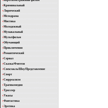
»
Короткометражный фильм
»
Криминальный
»
Лирический
»
Мелодрама
»
Мистика
»
Молодежный
»
Музыкальный
»
Мультфильм
»
Обучающий
»
Приключения
»
Романтический
»
Сериал
»
Сказка/Фэнтези
»
Спектакль/Шоу/Представление
»
Спорт
»
Сюрреализм
»
Трагикомедия
»
Триллер
»
Ужасы
»
Фантастика
»
Эротика