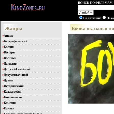
ПОИСК ПО ФИЛЬМАМ
По названию
По а
Жанры
Бочка оказался л
»
Аниме
»
Биографический
»
Боевик
»
Вестерн
»
Военный
»
Детектив
»
Детский/Семейный
»
Документальный
»
Драма
»
Исторический
»
Катастрофы
»
Киноповесть
»
Комедия
»
Комикс