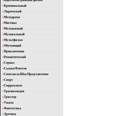
»
Короткометражный фильм
»
Криминальный
»
Лирический
»
Мелодрама
»
Мистика
»
Молодежный
»
Музыкальный
»
Мультфильм
»
Обучающий
»
Приключения
»
Романтический
»
Сериал
»
Сказка/Фэнтези
»
Спектакль/Шоу/Представление
»
Спорт
»
Сюрреализм
»
Трагикомедия
»
Триллер
»
Ужасы
»
Фантастика
»
Эротика