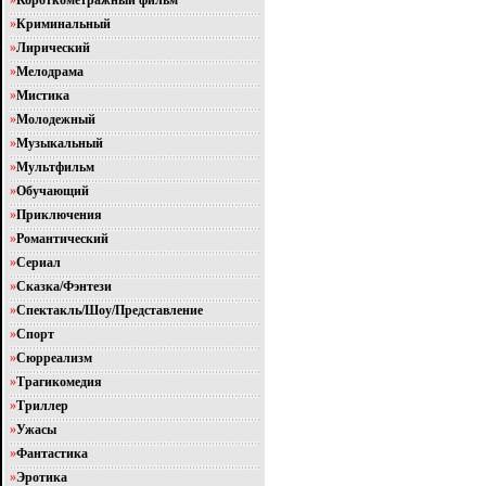
»
Короткометражный фильм
»
Криминальный
»
Лирический
»
Мелодрама
»
Мистика
»
Молодежный
»
Музыкальный
»
Мультфильм
»
Обучающий
»
Приключения
»
Романтический
»
Сериал
»
Сказка/Фэнтези
»
Спектакль/Шоу/Представление
»
Спорт
»
Сюрреализм
»
Трагикомедия
»
Триллер
»
Ужасы
»
Фантастика
»
Эротика