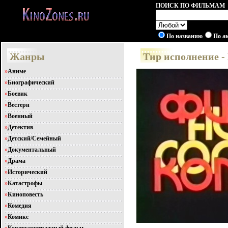
ПОИСК ПО ФИЛЬМАМ
По названию
По а
Жанры
Тир исполнение - 
»
Аниме
»
Биографический
»
Боевик
»
Вестерн
»
Военный
»
Детектив
»
Детский/Семейный
»
Документальный
»
Драма
»
Исторический
»
Катастрофы
»
Киноповесть
»
Комедия
»
Комикс