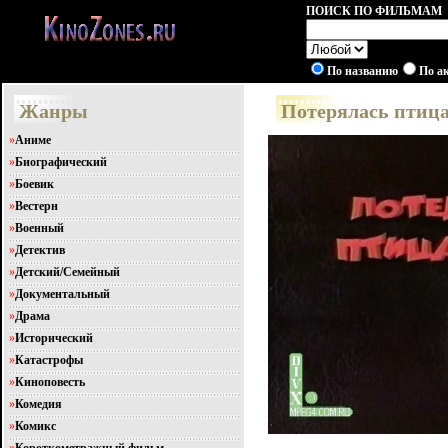
ПОИСК ПО ФИЛЬМАМ
По названию
По а
Жанры
Потерялась птица 
»
Аниме
»
Биографический
»
Боевик
»
Вестерн
»
Военный
»
Детектив
»
Детский/Семейный
»
Документальный
»
Драма
»
Исторический
»
Катастрофы
»
Киноповесть
»
Комедия
»
Комикс