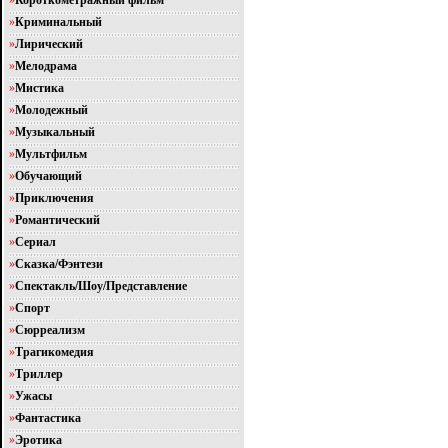
»
Короткометражный фильм
»
Криминальный
»
Лирический
»
Мелодрама
»
Мистика
»
Молодежный
»
Музыкальный
»
Мультфильм
»
Обучающий
»
Приключения
»
Романтический
»
Сериал
»
Сказка/Фэнтези
»
Спектакль/Шоу/Представление
»
Спорт
»
Сюрреализм
»
Трагикомедия
»
Триллер
»
Ужасы
»
Фантастика
»
Эротика