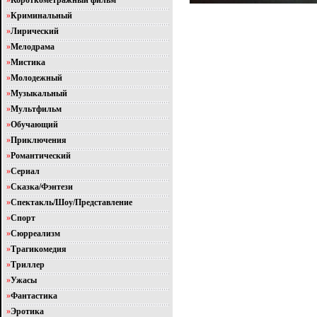
»
Короткометражный фильм
»
Криминальный
»
Лирический
»
Мелодрама
»
Мистика
»
Молодежный
»
Музыкальный
»
Мультфильм
»
Обучающий
»
Приключения
»
Романтический
»
Сериал
»
Сказка/Фэнтези
»
Спектакль/Шоу/Представление
»
Спорт
»
Сюрреализм
»
Трагикомедия
»
Триллер
»
Ужасы
»
Фантастика
»
Эротика