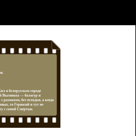
в.
ил в белорусском городе
ий Выливаха — балагур и
с размахом, без оглядки, а когда
вых, то Гервасий и тут не
ру с самой Смертью.