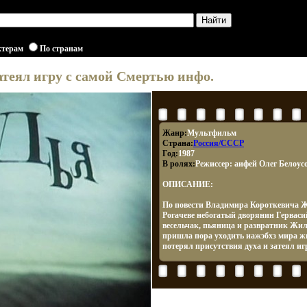
ктерам
По странам
атеял игру с самой Смертью инфо.
Жанр:
Мультфильм
Страна:
Россия/СССР
Год:
1987
В ролях:
Режиссер: аифей Олег Белоусо
ОПИСАНИЕ:
По повести Владимира Короткевича Ж
Рогачеве небогатый дворянин Гервас
весельчак, пьяница и развратник Жил 
пришла пора уходить иажэбхз мира жи
потерял присутствия духа и затеял иг