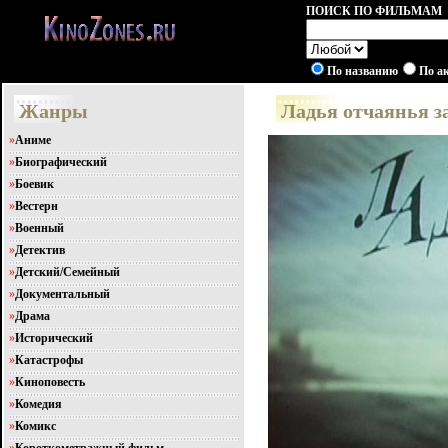
ПОИСК ПО ФИЛЬМАМ
По названию
По а
Жанры
Ладья отчаянья з
»
Аниме
»
Биографический
»
Боевик
»
Вестерн
»
Военный
»
Детектив
»
Детский/Семейный
»
Документальный
»
Драма
»
Исторический
»
Катастрофы
»
Киноповесть
»
Комедия
»
Комикс