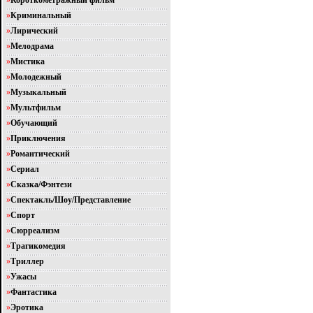
»
Короткометражный фильм
»
Криминальный
»
Лирический
»
Мелодрама
»
Мистика
»
Молодежный
»
Музыкальный
»
Мультфильм
»
Обучающий
»
Приключения
»
Романтический
»
Сериал
»
Сказка/Фэнтези
»
Спектакль/Шоу/Представление
»
Спорт
»
Сюрреализм
»
Трагикомедия
»
Триллер
»
Ужасы
»
Фантастика
»
Эротика