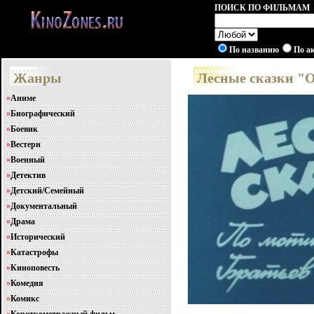
ПОИСК ПО ФИЛЬМАМ
По названию
По а
Жанры
Лесные сказки "О
»
Аниме
»
Биографический
»
Боевик
»
Вестерн
»
Военный
»
Детектив
»
Детский/Семейный
»
Документальный
»
Драма
»
Исторический
»
Катастрофы
»
Киноповесть
»
Комедия
»
Комикс