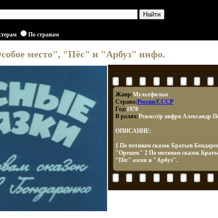
ктерам
По странам
собое место", "Пёс" и "Арбуз" инфо.
Жанр:
Мультфильм
Страна:
Россия/СССР
Год:
1978
В ролях:
Режиссёр аифрв Александр 
ОПИСАНИЕ:
1 По потивам сказок Братьев Бондаре
"Орешек" 2 По мотивам сказок Братье
"Пёс" азсоя и "Арбуз".