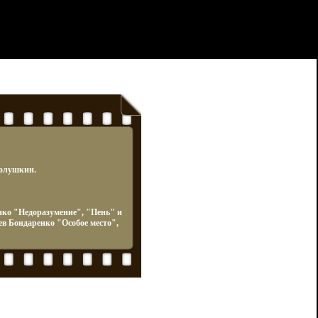
Полушкин.
нко "Недоразумение", "Пень" и
в Бондаренко "Особое место",