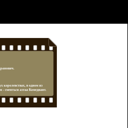
аранович.
ух королевствах, в одном из
м - смеяться азтаа Комедиант.