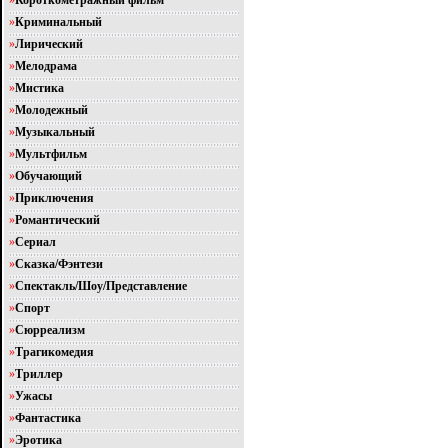
»
Короткометражный фильм
»
Криминальный
»
Лирический
»
Мелодрама
»
Мистика
»
Молодежный
»
Музыкальный
»
Мультфильм
»
Обучающий
»
Приключения
»
Романтический
»
Сериал
»
Сказка/Фэнтези
»
Спектакль/Шоу/Представление
»
Спорт
»
Сюрреализм
»
Трагикомедия
»
Триллер
»
Ужасы
»
Фантастика
»
Эротика