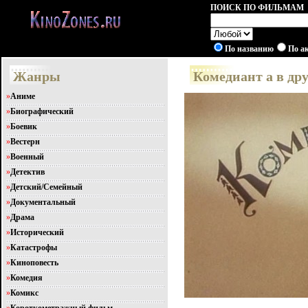
ПОИСК ПО ФИЛЬМАМ
По названию
По а
Жанры
Комедиант а в дру
»
Аниме
»
Биографический
»
Боевик
»
Вестерн
»
Военный
»
Детектив
»
Детский/Семейный
»
Документальный
»
Драма
»
Исторический
»
Катастрофы
»
Киноповесть
»
Комедия
»
Комикс