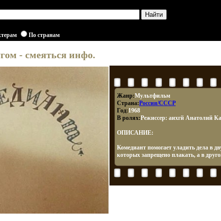
ктерам
По странам
гом - смеяться инфо.
Жанр:
Мультфильм
Страна:
Россия/СССР
Год:
1968
В ролях:
Режиссер: аихгй Анатолий К
ОПИСАНИЕ:
Комедиант помогает уладить дела в дв
которых запрещено плакать, а в друго