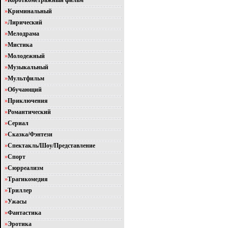
»
Короткометражный фильм
»
Криминальный
»
Лирический
»
Мелодрама
»
Мистика
»
Молодежный
»
Музыкальный
»
Мультфильм
»
Обучающий
»
Приключения
»
Романтический
»
Сериал
»
Сказка/Фэнтези
»
Спектакль/Шоу/Представление
»
Спорт
»
Сюрреализм
»
Трагикомедия
»
Триллер
»
Ужасы
»
Фантастика
»
Эротика