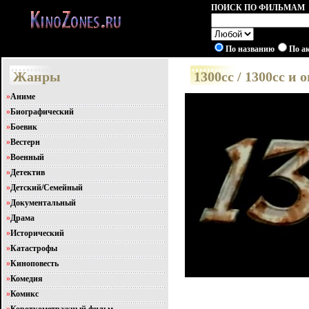
ПОИСК ПО ФИЛЬМАМ
По названию
По а
Жанры
1300сс / 1300сс и
»
Аниме
»
Биографический
»
Боевик
»
Вестерн
»
Военный
»
Детектив
»
Детский/Семейный
»
Документальный
»
Драма
»
Исторический
»
Катастрофы
»
Киноповесть
»
Комедия
»
Комикс