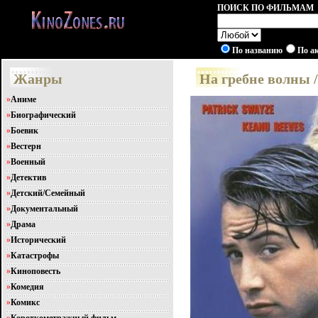
ПОИСК ПО ФИЛЬМАМ
По названию
По а
Жанры
На гребне волны /
»
Аниме
»
Биографический
»
Боевик
»
Вестерн
»
Военный
»
Детектив
»
Детский/Семейный
»
Документальный
»
Драма
»
Исторический
»
Катастрофы
»
Киноповесть
»
Комедия
»
Комикс