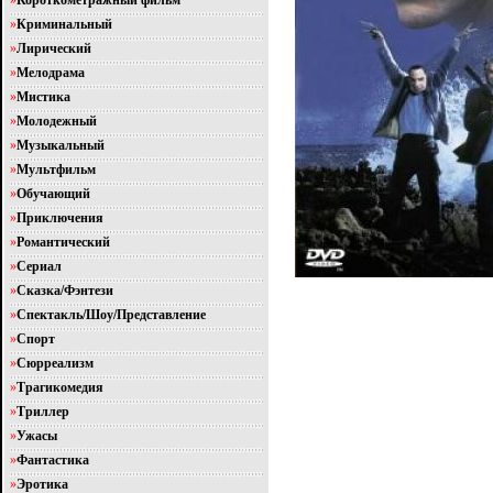
»
Короткометражный фильм
»
Криминальный
»
Лирический
»
Мелодрама
»
Мистика
»
Молодежный
»
Музыкальный
»
Мультфильм
»
Обучающий
»
Приключения
»
Романтический
»
Сериал
»
Сказка/Фэнтези
»
Спектакль/Шоу/Представление
»
Спорт
»
Сюрреализм
»
Трагикомедия
»
Триллер
»
Ужасы
»
Фантастика
»
Эротика