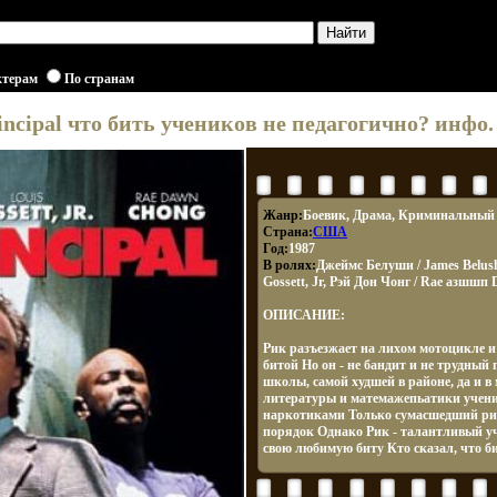
ктерам
По странам
incipal что бить учеников не педагогично? инфо.
Жанр:
Боевик, Драма, Криминальный
Страна:
США
Год:
1987
В ролях:
Джеймс Белуши / James Belush
Gossett, Jr, Рэй Дон Чонг / Rae азшшп
ОПИСАНИЕ:
Рик разъезжает на лихом мотоцикле и
битой Но он - не бандит и не трудный
школы, самой худшей в районе, да и в
литературы и матемажепьатики учен
наркотиками Только сумасшедший ри
порядок Однако Рик - талантливый уч
свою любимую биту Кто сказал, что би