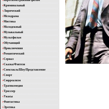
»
Короткометражный фильм
»
Криминальный
»
Лирический
»
Мелодрама
»
Мистика
»
Молодежный
»
Музыкальный
»
Мультфильм
»
Обучающий
»
Приключения
»
Романтический
»
Сериал
»
Сказка/Фэнтези
»
Спектакль/Шоу/Представление
»
Спорт
»
Сюрреализм
»
Трагикомедия
»
Триллер
»
Ужасы
»
Фантастика
»
Эротика