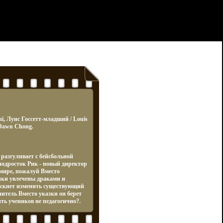
i, Луис Госсетт-младший / Louis
 Dawn Chong.
 разгуливает с бейсбольной
 подросток Рик - новый директор
 мире, пожалуй Вместо
ики увлечены драками и
скнет изменить существующий
итель Вместо указки он берет
ть учеников не педагогично?.