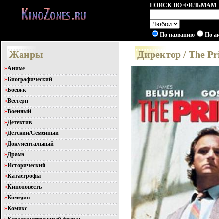
ПОИСК ПО ФИЛЬМАМ
По названию
По а
Жанры
Директор / The Pr
»
Аниме
»
Биографический
»
Боевик
»
Вестерн
»
Военный
»
Детектив
»
Детский/Семейный
»
Документальный
»
Драма
»
Исторический
»
Катастрофы
»
Киноповесть
»
Комедия
»
Комикс