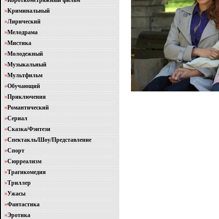
»
Короткометражный фильм
»
Криминальный
»
Лирический
»
Мелодрама
»
Мистика
»
Молодежный
»
Музыкальный
»
Мультфильм
»
Обучающий
»
Приключения
»
Романтический
»
Сериал
»
Сказка/Фэнтези
»
Спектакль/Шоу/Представление
»
Спорт
»
Сюрреализм
»
Трагикомедия
»
Триллер
»
Ужасы
»
Фантастика
»
Эротика