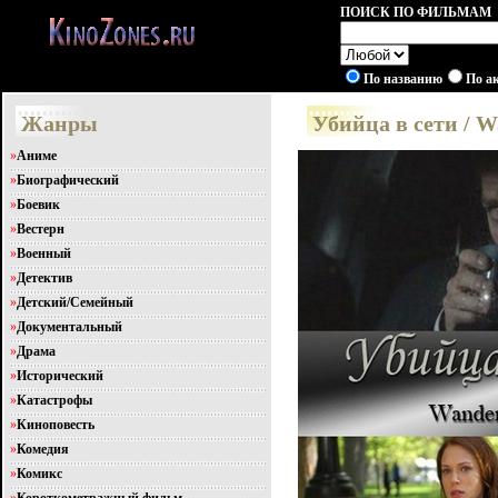
ПОИСК ПО ФИЛЬМАМ
По названию
По а
Жанры
Убийца в сети / W
»
Аниме
»
Биографический
»
Боевик
»
Вестерн
»
Военный
»
Детектив
»
Детский/Семейный
»
Документальный
»
Драма
»
Исторический
»
Катастрофы
»
Киноповесть
»
Комедия
»
Комикс