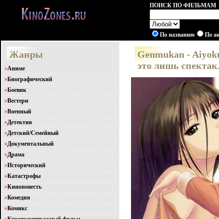
ПОИСК ПО ФИЛЬМАМ
По названию
По а
Жанры
Genmukan - Aiyoku
это лишь спектак
»
Аниме
»
Биографический
»
Боевик
»
Вестерн
»
Военный
»
Детектив
»
Детский/Семейный
»
Документальный
»
Драма
»
Исторический
»
Катастрофы
»
Киноповесть
»
Комедия
»
Комикс