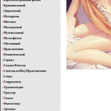
»
Короткометражный фильм
»
Криминальный
»
Лирический
»
Мелодрама
»
Мистика
»
Молодежный
»
Музыкальный
»
Мультфильм
»
Обучающий
»
Приключения
»
Романтический
»
Сериал
»
Сказка/Фэнтези
»
Спектакль/Шоу/Представление
»
Спорт
»
Сюрреализм
»
Трагикомедия
»
Триллер
»
Ужасы
»
Фантастика
»
Эротика