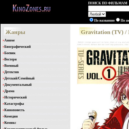
ПОИСК ПО ФИЛЬМАМ
По названию
По а
Жанры
Gravitation (TV) 
»
Аниме
»
Биографический
»
Боевик
»
Вестерн
»
Военный
»
Детектив
»
Детский/Семейный
»
Документальный
»
Драма
»
Исторический
»
Катастрофы
»
Киноповесть
»
Комедия
»
Комикс