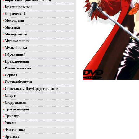
»
Короткометражный фильм
»
Криминальный
»
Лирический
»
Мелодрама
»
Мистика
»
Молодежный
»
Музыкальный
»
Мультфильм
»
Обучающий
»
Приключения
»
Романтический
»
Сериал
»
Сказка/Фэнтези
»
Спектакль/Шоу/Представление
»
Спорт
»
Сюрреализм
»
Трагикомедия
»
Триллер
»
Ужасы
»
Фантастика
»
Эротика