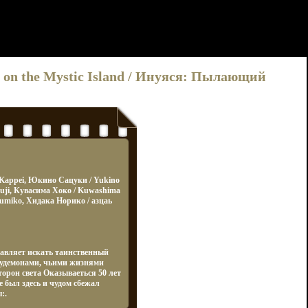
re on the Mystic Island / Инуяся: Пылающий
Kappei, Юкино Сацуки / Yukino
Kouji, Кувасима Хоко / Kuwashima
umiko, Хидака Норико / азцаь
авляет искать таинственный
лудемонами, чьими жизнями
орон света Оказываеться 50 лет
 был здесь и чудом сбежал
:.