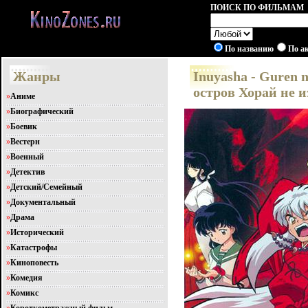
ПОИСК ПО ФИЛЬМАМ
По названию
По а
Жанры
Inuyasha - Guren 
остров Хорай не и
»
Аниме
»
Биографический
»
Боевик
»
Вестерн
»
Военный
»
Детектив
»
Детский/Семейный
»
Документальный
»
Драма
»
Исторический
»
Катастрофы
»
Киноповесть
»
Комедия
»
Комикс