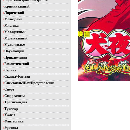
»
Короткометражный фильм
»
Криминальный
»
Лирический
»
Мелодрама
»
Мистика
»
Молодежный
»
Музыкальный
»
Мультфильм
»
Обучающий
»
Приключения
»
Романтический
»
Сериал
»
Сказка/Фэнтези
»
Спектакль/Шоу/Представление
»
Спорт
»
Сюрреализм
»
Трагикомедия
»
Триллер
»
Ужасы
»
Фантастика
»
Эротика