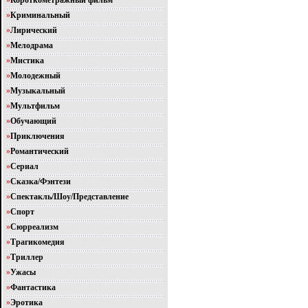
»
Короткометражный фильм
»
Криминальный
»
Лирический
»
Мелодрама
»
Мистика
»
Молодежный
»
Музыкальный
»
Мультфильм
»
Обучающий
»
Приключения
»
Романтический
»
Сериал
»
Сказка/Фэнтези
»
Спектакль/Шоу/Представление
»
Спорт
»
Сюрреализм
»
Трагикомедия
»
Триллер
»
Ужасы
»
Фантастика
»
Эротика