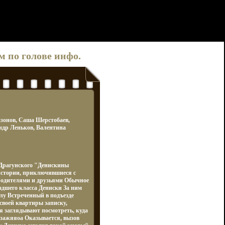
ом по голове инфо.
зонов, Саша Шерстобаев,
ндр Леньков, Валентина
 Драгунского "Денискины
истории, приключившиеся с
родителями и друзьями Обычное
адшего класса Дениски За ним
олу Встреченный в подъезде
своей квартиры записку,
я заглядывают посмотреть, куда
зажяяоа Оказывается, вызов