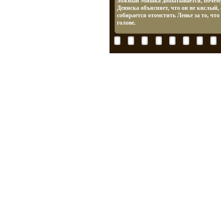
ложный Мишка допытывается, почему
Дениска объясняет, что он не кислый,
собирается отомстить Левке за то, что
голове.