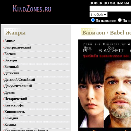
ПОИСК ПО ФИЛЬМАМ
По названию
По а
Жанры
Вавилон / Babel н
»
Аниме
»
Биографический
»
Боевик
»
Вестерн
»
Военный
»
Детектив
»
Детский/Семейный
»
Документальный
»
Драма
»
Исторический
»
Катастрофы
»
Киноповесть
»
Комедия
»
Комикс