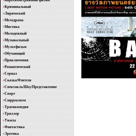
»
Короткометражный фильм
»
Криминальный
»
Лирический
»
Мелодрама
»
Мистика
»
Молодежный
»
Музыкальный
»
Мультфильм
»
Обучающий
»
Приключения
»
Романтический
»
Сериал
»
Сказка/Фэнтези
»
Спектакль/Шоу/Представление
»
Спорт
»
Сюрреализм
»
Трагикомедия
»
Триллер
»
Ужасы
»
Фантастика
»
Эротика