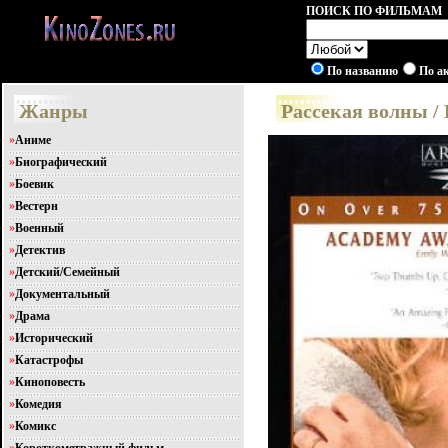
ПОИСК ПО ФИЛЬМАМ
По названию
По а
Жанры
Рассекая волны /
»
Аниме
»
Биографический
»
Боевик
»
Вестерн
»
Военный
»
Детектив
»
Детский/Семейный
»
Документальный
»
Драма
»
Исторический
»
Катастрофы
»
Киноповесть
»
Комедия
»
Комикс