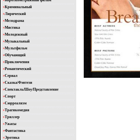
»
Короткометражный фильм
»
Криминальный
»
Лирический
»
Мелодрама
»
Мистика
»
Молодежный
»
Музыкальный
»
Мультфильм
»
Обучающий
»
Приключения
»
Романтический
»
Сериал
»
Сказка/Фэнтези
»
Спектакль/Шоу/Представление
»
Спорт
»
Сюрреализм
»
Трагикомедия
»
Триллер
»
Ужасы
»
Фантастика
»
Эротика