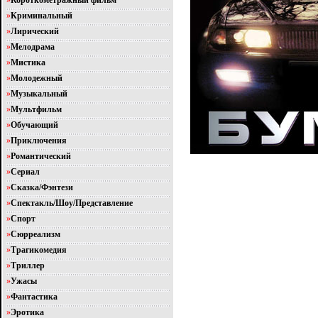
»
Короткометражный фильм
»
Криминальный
»
Лирический
»
Мелодрама
»
Мистика
»
Молодежный
»
Музыкальный
»
Мультфильм
»
Обучающий
»
Приключения
»
Романтический
»
Сериал
»
Сказка/Фэнтези
»
Спектакль/Шоу/Представление
»
Спорт
»
Сюрреализм
»
Трагикомедия
»
Триллер
»
Ужасы
»
Фантастика
»
Эротика