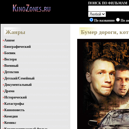
ПОИСК ПО ФИЛЬМАМ
По названию
По а
Жанры
Бумер дороги, ко
»
Аниме
»
Биографический
»
Боевик
»
Вестерн
»
Военный
»
Детектив
»
Детский/Семейный
»
Документальный
»
Драма
»
Исторический
»
Катастрофы
»
Киноповесть
»
Комедия
»
Комикс