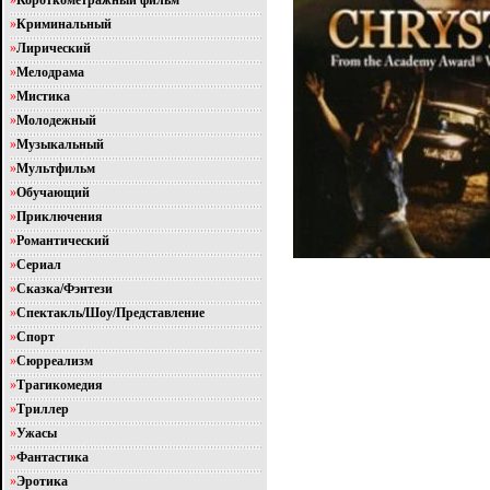
»
Короткометражный фильм
»
Криминальный
»
Лирический
»
Мелодрама
»
Мистика
»
Молодежный
»
Музыкальный
»
Мультфильм
»
Обучающий
»
Приключения
»
Романтический
»
Сериал
»
Сказка/Фэнтези
»
Спектакль/Шоу/Представление
»
Спорт
»
Сюрреализм
»
Трагикомедия
»
Триллер
»
Ужасы
»
Фантастика
»
Эротика