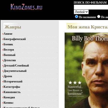
ПОИСК ПО ФИЛЬМАМ
По названию
По а
Жанры
Моя жена Кристал
»
Аниме
»
Биографический
»
Боевик
»
Вестерн
»
Военный
»
Детектив
»
Детский/Семейный
»
Документальный
»
Драма
»
Исторический
»
Катастрофы
»
Киноповесть
»
Комедия
»
Комикс