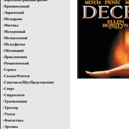
»
Короткометражный фильм
»
Криминальный
»
Лирический
»
Мелодрама
»
Мистика
»
Молодежный
»
Музыкальный
»
Мультфильм
»
Обучающий
»
Приключения
»
Романтический
»
Сериал
»
Сказка/Фэнтези
»
Спектакль/Шоу/Представление
»
Спорт
»
Сюрреализм
»
Трагикомедия
»
Триллер
»
Ужасы
»
Фантастика
»
Эротика