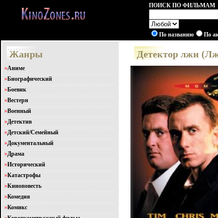
ПОИСК ПО ФИЛЬМАМ
По названию
По а
Жанры
Детектор лжи (Лж
»
Аниме
»
Биографический
»
Боевик
»
Вестерн
»
Военный
»
Детектив
»
Детский/Семейный
»
Документальный
»
Драма
»
Исторический
»
Катастрофы
»
Киноповесть
»
Комедия
»
Комикс