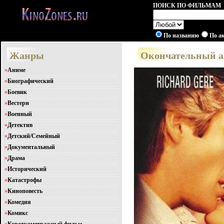
ПОИСК ПО ФИЛЬМАМ
По названию
По а
Жанры
Окончательный ана
»
Аниме
»
Биографический
»
Боевик
»
Вестерн
»
Военный
»
Детектив
»
Детский/Семейный
»
Документальный
»
Драма
»
Исторический
»
Катастрофы
»
Киноповесть
»
Комедия
»
Комикс