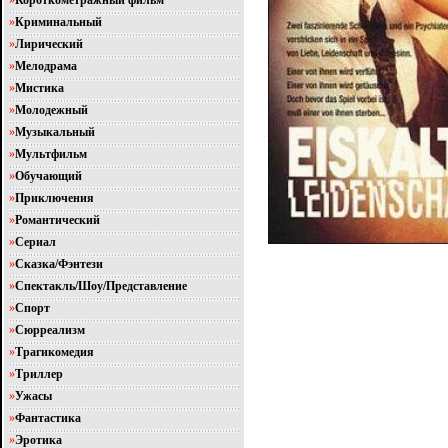
»
Короткометражный фильм
»
Криминальный
»
Лирический
»
Мелодрама
»
Мистика
»
Молодежный
»
Музыкальный
»
Мультфильм
»
Обучающий
»
Приключения
»
Романтический
»
Сериал
»
Сказка/Фэнтези
»
Спектакль/Шоу/Представление
»
Спорт
»
Сюрреализм
»
Трагикомедия
»
Триллер
»
Ужасы
»
Фантастика
»
Эротика