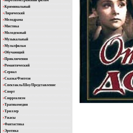
»
Короткометражный фильм
»
Криминальный
»
Лирический
»
Мелодрама
»
Мистика
»
Молодежный
»
Музыкальный
»
Мультфильм
»
Обучающий
»
Приключения
»
Романтический
»
Сериал
»
Сказка/Фэнтези
»
Спектакль/Шоу/Представление
»
Спорт
»
Сюрреализм
»
Трагикомедия
»
Триллер
»
Ужасы
»
Фантастика
»
Эротика