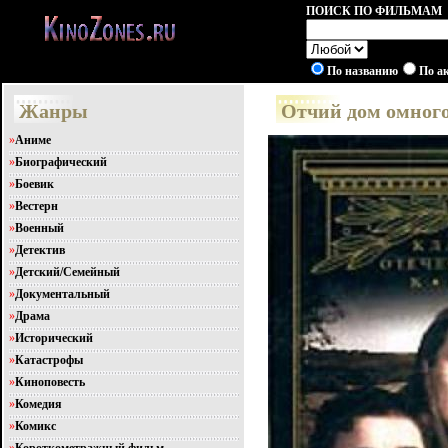
ПОИСК ПО ФИЛЬМАМ
По названию
По а
Жанры
Отчий дом омного
»
Аниме
»
Биографический
»
Боевик
»
Вестерн
»
Военный
»
Детектив
»
Детский/Семейный
»
Документальный
»
Драма
»
Исторический
»
Катастрофы
»
Киноповесть
»
Комедия
»
Комикс