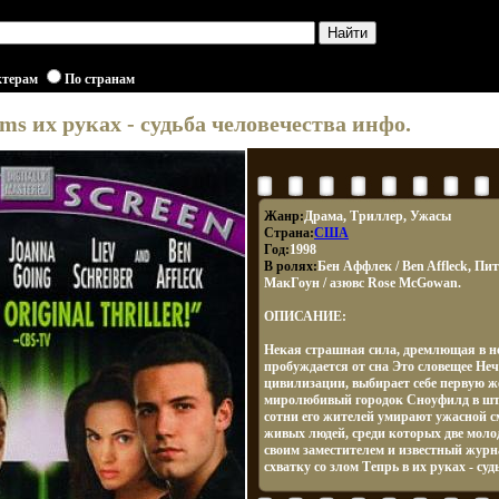
ктерам
По странам
s их руках - судьба человечества инфо.
Жанр:
Драма, Триллер, Ужасы
Страна:
США
Год:
1998
В ролях:
Бен Аффлек / Ben Affleck, Пите
МакГоун / азювс Rose McGowan.
ОПИСАНИЕ:
Некая страшная сила, дремлющая в н
пробуждается от сна Это словещее Не
цивилизации, выбирает себе первую ж
миролюбивый городок Сноуфилд в шт
сотни его жителей умирают ужасной с
живых людей, среди которых две мол
своим заместителем и известный журн
схватку со злом Тепрь в их руках - суд