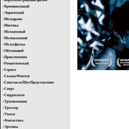
»
Короткометражный фильм
»
Криминальный
»
Лирический
»
Мелодрама
»
Мистика
»
Молодежный
»
Музыкальный
»
Мультфильм
»
Обучающий
»
Приключения
»
Романтический
»
Сериал
»
Сказка/Фэнтези
»
Спектакль/Шоу/Представление
»
Спорт
»
Сюрреализм
»
Трагикомедия
»
Триллер
»
Ужасы
»
Фантастика
»
Эротика