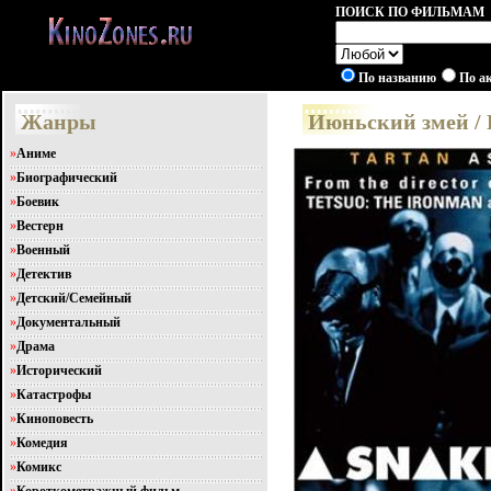
ПОИСК ПО ФИЛЬМАМ
По названию
По а
Жанры
Июньский змей / 
»
Аниме
»
Биографический
»
Боевик
»
Вестерн
»
Военный
»
Детектив
»
Детский/Семейный
»
Документальный
»
Драма
»
Исторический
»
Катастрофы
»
Киноповесть
»
Комедия
»
Комикс