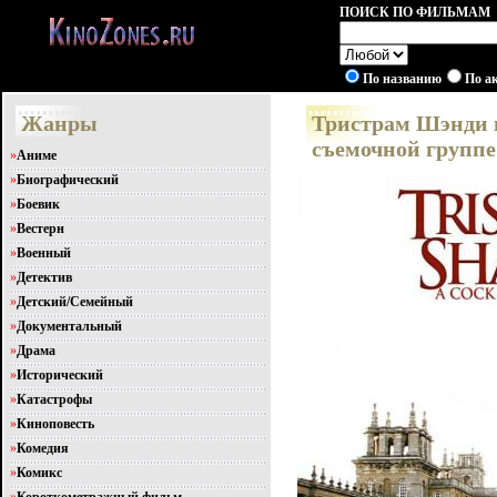
ПОИСК ПО ФИЛЬМАМ
По названию
По а
Жанры
Тристрам Шэнди ис
съемочной группе
»
Аниме
»
Биографический
»
Боевик
»
Вестерн
»
Военный
»
Детектив
»
Детский/Семейный
»
Документальный
»
Драма
»
Исторический
»
Катастрофы
»
Киноповесть
»
Комедия
»
Комикс