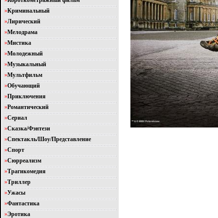
»
Короткометражный фильм
»
Криминальный
»
Лирический
»
Мелодрама
»
Мистика
»
Молодежный
»
Музыкальный
»
Мультфильм
»
Обучающий
»
Приключения
»
Романтический
»
Сериал
»
Сказка/Фэнтези
»
Спектакль/Шоу/Представление
»
Спорт
»
Сюрреализм
»
Трагикомедия
»
Триллер
»
Ужасы
»
Фантастика
»
Эротика