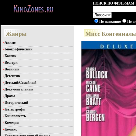
ПОИСК ПО ФИЛЬМАМ
По названию
По а
Жанры
Мисс Конгениальн
»
Аниме
»
Биографический
»
Боевик
»
Вестерн
»
Военный
»
Детектив
»
Детский/Семейный
»
Документальный
»
Драма
»
Исторический
»
Катастрофы
»
Киноповесть
»
Комедия
»
Комикс