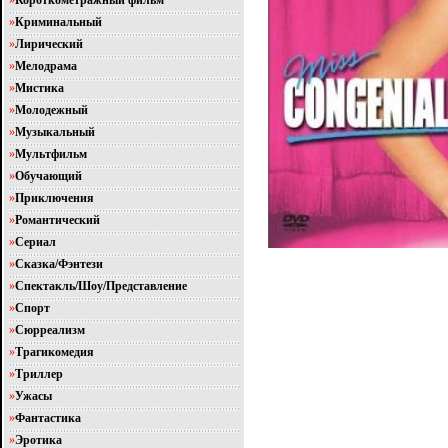
»
Короткометражный фильм
»
Криминальный
»
Лирический
»
Мелодрама
»
Мистика
»
Молодежный
»
Музыкальный
»
Мультфильм
»
Обучающий
»
Приключения
»
Романтический
»
Сериал
»
Сказка/Фэнтези
»
Спектакль/Шоу/Представление
»
Спорт
»
Сюрреализм
»
Трагикомедия
»
Триллер
»
Ужасы
»
Фантастика
»
Эротика