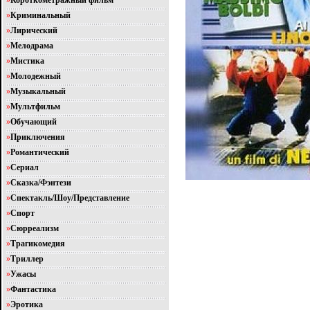
»
Короткометражный фильм
»
Криминальный
»
Лирический
»
Мелодрама
»
Мистика
»
Молодежный
»
Музыкальный
»
Мультфильм
»
Обучающий
»
Приключения
»
Романтический
»
Сериал
»
Сказка/Фэнтези
»
Спектакль/Шоу/Представление
»
Спорт
»
Сюрреализм
»
Трагикомедия
»
Триллер
»
Ужасы
»
Фантастика
»
Эротика