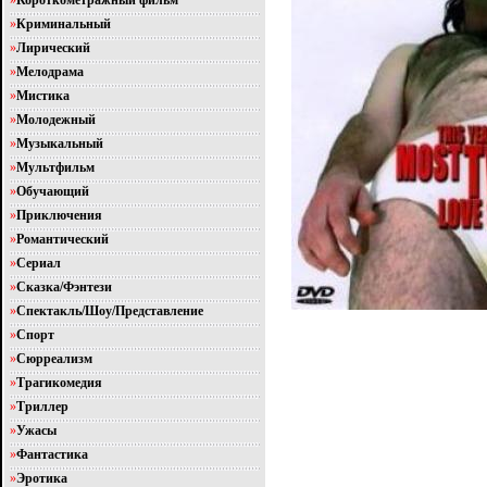
»
Короткометражный фильм
»
Криминальный
»
Лирический
»
Мелодрама
»
Мистика
»
Молодежный
»
Музыкальный
»
Мультфильм
»
Обучающий
»
Приключения
»
Романтический
»
Сериал
»
Сказка/Фэнтези
»
Спектакль/Шоу/Представление
»
Спорт
»
Сюрреализм
»
Трагикомедия
»
Триллер
»
Ужасы
»
Фантастика
»
Эротика