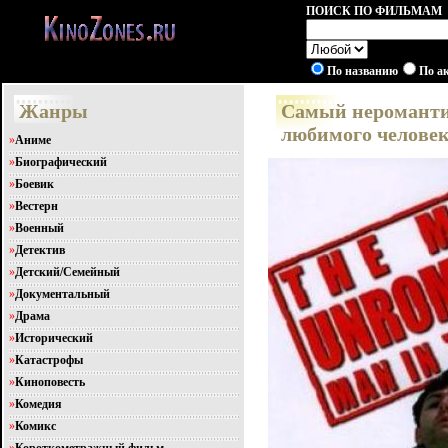
ПОИСК ПО ФИЛЬМАМ
По названию
По а
Жанры
Самый неромантич
любимого человек
»
Аниме
»
Биографический
»
Боевик
»
Вестерн
»
Военный
»
Детектив
»
Детский/Семейный
»
Документальный
»
Драма
»
Исторический
»
Катастрофы
»
Киноповесть
»
Комедия
»
Комикс