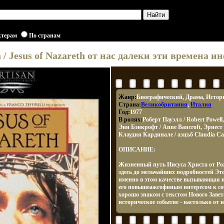
ктерам
По странам
 / Jesus of Nazareth от нас далеки эти времена ин
Жанр:
Биографический, Драма, Истор
Страна:
Великобритания
,
Италия
Год:
1977
В ролях:
Роберт Пауэлл / Robert Powel
Энн Бэнкрофт / Anne Bancroft, Эрнест 
Клаудия Кардинале / азцъб Claudia Car
ОПИСАНИЕ:
Жизненный путь Иисуса Христа от Рож
здесь до мельчайших подробностей Эт
именно в этом качестве вызывающая и
его повышеажгофнным интересом к соб
хорошо знаком с текстом Нового Завет
историческое событие - настолько от н