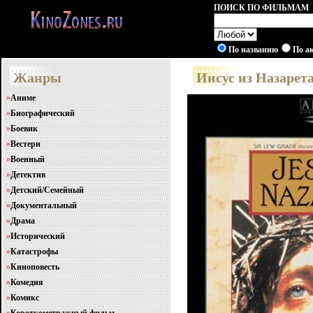
ПОИСК ПО ФИЛЬМАМ
По названию
По а
Жанры
Иисус из Назарета
»
Аниме
»
Биографический
»
Боевик
»
Вестерн
»
Военный
»
Детектив
»
Детский/Семейный
»
Документальный
»
Драма
»
Исторический
»
Катастрофы
»
Киноповесть
»
Комедия
»
Комикс