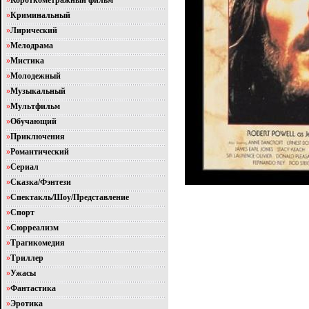
»
Короткометражный фильм
»
Криминальный
»
Лирический
»
Мелодрама
»
Мистика
»
Молодежный
»
Музыкальный
»
Мультфильм
»
Обучающий
»
Приключения
»
Романтический
»
Сериал
»
Сказка/Фэнтези
»
Спектакль/Шоу/Представление
»
Спорт
»
Сюрреализм
»
Трагикомедия
»
Триллер
»
Ужасы
»
Фантастика
»
Эротика