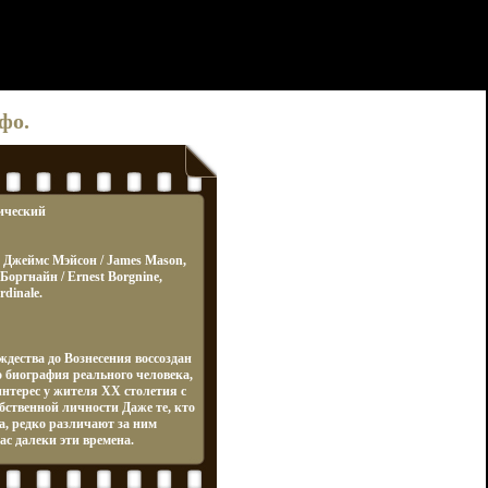
фо.
ический
l, Джеймс Мэйсон / James Mason,
Боргнайн / Ernest Borgnine,
dinale.
дества до Вознесения воссоздан
о биография реального человека,
нтерес у жителя XX столетия с
ственной личности Даже те, кто
а, редко различают за ним
ас далеки эти времена.