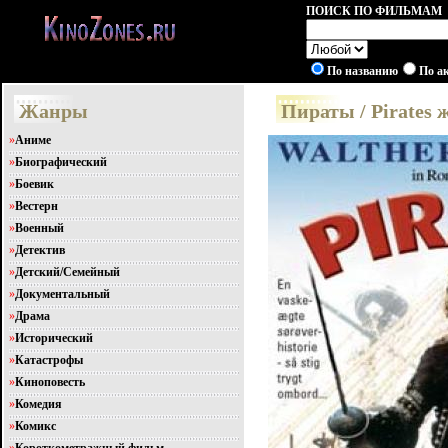
ПОИСК ПО ФИЛЬМАМ
По названию
По а
Жанры
Пираты / Pirates 
»
Аниме
»
Биографический
»
Боевик
»
Вестерн
»
Военный
»
Детектив
»
Детский/Семейный
»
Документальный
»
Драма
»
Исторический
»
Катастрофы
»
Киноповесть
»
Комедия
»
Комикс