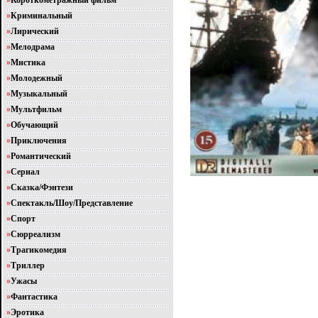
»
Короткометражный фильм
»
Криминальный
»
Лирический
»
Мелодрама
»
Мистика
»
Молодежный
»
Музыкальный
»
Мультфильм
»
Обучающий
»
Приключения
»
Романтический
»
Сериал
»
Сказка/Фэнтези
»
Спектакль/Шоу/Представление
»
Спорт
»
Сюрреализм
»
Трагикомедия
»
Триллер
»
Ужасы
»
Фантастика
»
Эротика