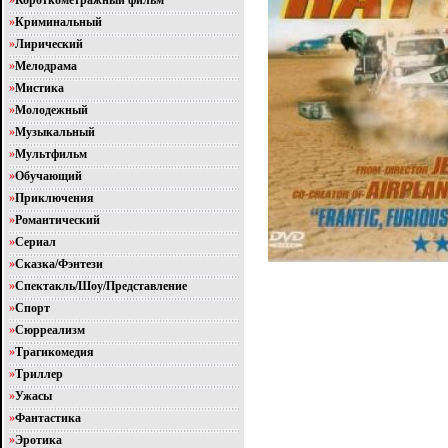
»
Короткометражный фильм
»
Криминальный
»
Лирический
»
Мелодрама
»
Мистика
»
Молодежный
»
Музыкальный
»
Мультфильм
»
Обучающий
»
Приключения
»
Романтический
»
Сериал
»
Сказка/Фэнтези
»
Спектакль/Шоу/Представление
»
Спорт
»
Сюрреализм
»
Трагикомедия
»
Триллер
»
Ужасы
»
Фантастика
»
Эротика