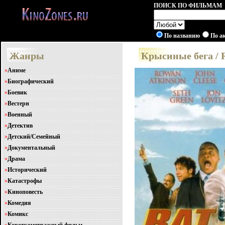
ПОИСК ПО ФИЛЬМАМ
По названию
По а
Жанры
Крысиные бега / 
»
Аниме
»
Биографический
»
Боевик
»
Вестерн
»
Военный
»
Детектив
»
Детский/Семейный
»
Документальный
»
Драма
»
Исторический
»
Катастрофы
»
Киноповесть
»
Комедия
»
Комикс