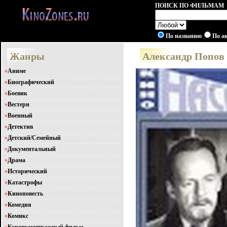
ПОИСК ПО ФИЛЬМАМ
По названию
По а
Жанры
Александр Попов
»
Аниме
»
Биографический
»
Боевик
»
Вестерн
»
Военный
»
Детектив
»
Детский/Семейный
»
Документальный
»
Драма
»
Исторический
»
Катастрофы
»
Киноповесть
»
Комедия
»
Комикс