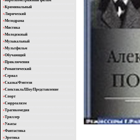
»
Короткометражный фильм
»
Криминальный
»
Лирический
»
Мелодрама
»
Мистика
»
Молодежный
»
Музыкальный
»
Мультфильм
»
Обучающий
»
Приключения
»
Романтический
»
Сериал
»
Сказка/Фэнтези
»
Спектакль/Шоу/Представление
»
Спорт
»
Сюрреализм
»
Трагикомедия
»
Триллер
»
Ужасы
»
Фантастика
»
Эротика