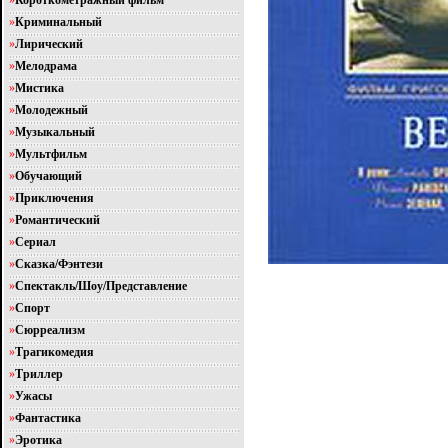
»
Короткометражный фильм
»
Криминальный
»
Лирический
»
Мелодрама
»
Мистика
»
Молодежный
»
Музыкальный
»
Мультфильм
»
Обучающий
»
Приключения
»
Романтический
»
Сериал
»
Сказка/Фэнтези
»
Спектакль/Шоу/Представление
»
Спорт
»
Сюрреализм
»
Трагикомедия
»
Триллер
»
Ужасы
»
Фантастика
»
Эротика