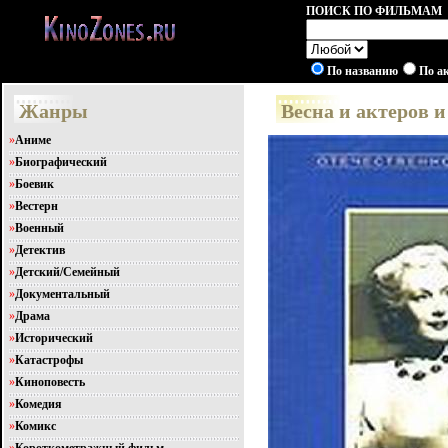
ПОИСК ПО ФИЛЬМАМ
По названию
По а
Жанры
Весна и актеров 
»
Аниме
»
Биографический
»
Боевик
»
Вестерн
»
Военный
»
Детектив
»
Детский/Семейный
»
Документальный
»
Драма
»
Исторический
»
Катастрофы
»
Киноповесть
»
Комедия
»
Комикс