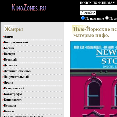
ПОИСК ПО ФИЛЬМАМ
По названию
По а
Жанры
Нью-Йоркские ист
матерью инфо.
»
Аниме
»
Биографический
»
Боевик
»
Вестерн
»
Военный
»
Детектив
»
Детский/Семейный
»
Документальный
»
Драма
»
Исторический
»
Катастрофы
»
Киноповесть
»
Комедия
»
Комикс