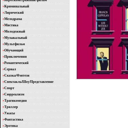
»
Короткометражный фильм
»
Криминальный
»
Лирический
»
Мелодрама
»
Мистика
»
Молодежный
»
Музыкальный
»
Мультфильм
»
Обучающий
»
Приключения
»
Романтический
»
Сериал
»
Сказка/Фэнтези
»
Спектакль/Шоу/Представление
»
Спорт
»
Сюрреализм
»
Трагикомедия
»
Триллер
»
Ужасы
»
Фантастика
»
Эротика