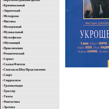
»
Короткометражный фильм
»
Криминальный
»
Лирический
»
Мелодрама
»
Мистика
»
Молодежный
»
Музыкальный
»
Мультфильм
»
Обучающий
»
Приключения
»
Романтический
»
Сериал
»
Сказка/Фэнтези
»
Спектакль/Шоу/Представление
»
Спорт
»
Сюрреализм
»
Трагикомедия
»
Триллер
»
Ужасы
»
Фантастика
»
Эротика