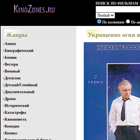
ПОИСК ПО ФИЛЬМАМ
По названию
По а
Жанры
Укрощение огня в
»
Аниме
»
Биографический
»
Боевик
»
Вестерн
»
Военный
»
Детектив
»
Детский/Семейный
»
Документальный
»
Драма
»
Исторический
»
Катастрофы
»
Киноповесть
»
Комедия
»
Комикс