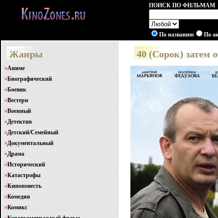
ПОИСК ПО ФИЛЬМАМ
По названию
По а
Жанры
40 (Сорок) затем 
»
Аниме
»
Биографический
»
Боевик
»
Вестерн
»
Военный
»
Детектив
»
Детский/Семейный
»
Документальный
»
Драма
»
Исторический
»
Катастрофы
»
Киноповесть
»
Комедия
»
Комикс