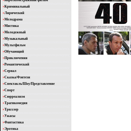
»
Короткометражный фильм
»
Криминальный
»
Лирический
»
Мелодрама
»
Мистика
»
Молодежный
»
Музыкальный
»
Мультфильм
»
Обучающий
»
Приключения
»
Романтический
»
Сериал
»
Сказка/Фэнтези
»
Спектакль/Шоу/Представление
»
Спорт
»
Сюрреализм
»
Трагикомедия
»
Триллер
»
Ужасы
»
Фантастика
»
Эротика