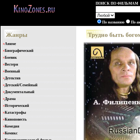
ПОИСК ПО ФИЛЬМАМ
По названию
По а
Жанры
Трудно быть бого
»
Аниме
»
Биографический
»
Боевик
»
Вестерн
»
Военный
»
Детектив
»
Детский/Семейный
»
Документальный
»
Драма
»
Исторический
»
Катастрофы
»
Киноповесть
»
Комедия
»
Комикс