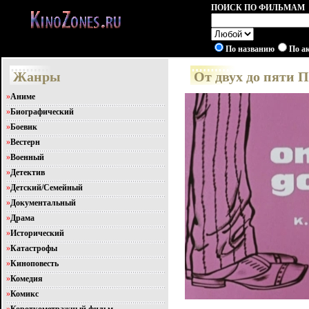
ПОИСК ПО ФИЛЬМАМ
По названию
По а
Жанры
От двух до пяти 
»
Аниме
»
Биографический
»
Боевик
»
Вестерн
»
Военный
»
Детектив
»
Детский/Семейный
»
Документальный
»
Драма
»
Исторический
»
Катастрофы
»
Киноповесть
»
Комедия
»
Комикс