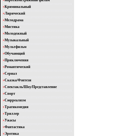
»
Короткометражный фильм
»
Криминальный
»
Лирический
»
Мелодрама
»
Мистика
»
Молодежный
»
Музыкальный
»
Мультфильм
»
Обучающий
»
Приключения
»
Романтический
»
Сериал
»
Сказка/Фэнтези
»
Спектакль/Шоу/Представление
»
Спорт
»
Сюрреализм
»
Трагикомедия
»
Триллер
»
Ужасы
»
Фантастика
»
Эротика