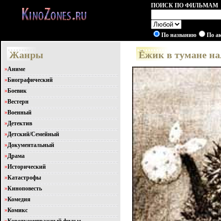
ПОИСК ПО ФИЛЬМАМ
По названию
По а
Жанры
Ёжик в тумане н
»
Аниме
»
Биографический
»
Боевик
»
Вестерн
»
Военный
»
Детектив
»
Детский/Семейный
»
Документальный
»
Драма
»
Исторический
»
Катастрофы
»
Киноповесть
»
Комедия
»
Комикс