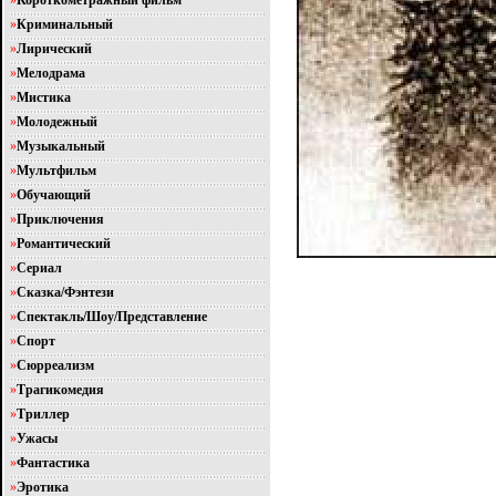
»
Короткометражный фильм
»
Криминальный
»
Лирический
»
Мелодрама
»
Мистика
»
Молодежный
»
Музыкальный
»
Мультфильм
»
Обучающий
»
Приключения
»
Романтический
»
Сериал
»
Сказка/Фэнтези
»
Спектакль/Шоу/Представление
»
Спорт
»
Сюрреализм
»
Трагикомедия
»
Триллер
»
Ужасы
»
Фантастика
»
Эротика