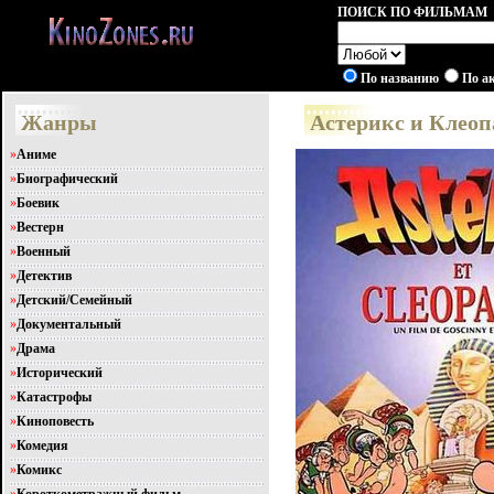
ПОИСК ПО ФИЛЬМАМ
По названию
По а
Жанры
Астерикс и Клеопа
»
Аниме
»
Биографический
»
Боевик
»
Вестерн
»
Военный
»
Детектив
»
Детский/Семейный
»
Документальный
»
Драма
»
Исторический
»
Катастрофы
»
Киноповесть
»
Комедия
»
Комикс