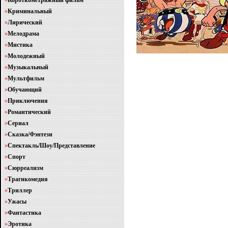
»
Короткометражный фильм
»
Криминальный
»
Лирический
»
Мелодрама
»
Мистика
»
Молодежный
»
Музыкальный
»
Мультфильм
»
Обучающий
»
Приключения
»
Романтический
»
Сериал
»
Сказка/Фэнтези
»
Спектакль/Шоу/Представление
»
Спорт
»
Сюрреализм
»
Трагикомедия
»
Триллер
»
Ужасы
»
Фантастика
»
Эротика