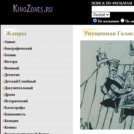
ПОИСК ПО ФИЛЬМАМ
По названию
По а
Жанры
Упущенная Галак
»
Аниме
»
Биографический
»
Боевик
»
Вестерн
»
Военный
»
Детектив
»
Детский/Семейный
»
Документальный
»
Драма
»
Исторический
»
Катастрофы
»
Киноповесть
»
Комедия
»
Комикс