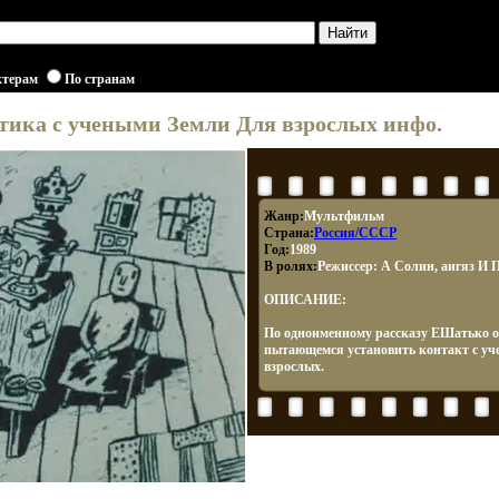
ктерам
По странам
тика с учеными Земли Для взрослых инфо.
Жанр:
Мультфильм
Страна:
Россия/СССР
Год:
1989
В ролях:
Режиссер: А Солин, аигяз И
ОПИСАНИЕ:
По одноименному рассказу ЕШатько о
пытающемся установить контакт с у
взрослых.