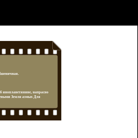
 Пшеничная.
б инопланетянине, напрасно
чеными Земли азмых Для