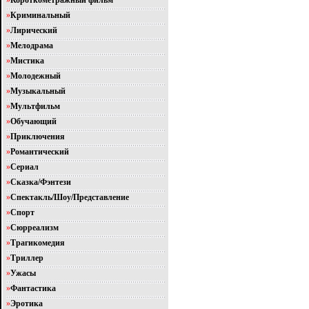
»
Короткометражный фильм
»
Криминальный
»
Лирический
»
Мелодрама
»
Мистика
»
Молодежный
»
Музыкальный
»
Мультфильм
»
Обучающий
»
Приключения
»
Романтический
»
Сериал
»
Сказка/Фэнтези
»
Спектакль/Шоу/Представление
»
Спорт
»
Сюрреализм
»
Трагикомедия
»
Триллер
»
Ужасы
»
Фантастика
»
Эротика