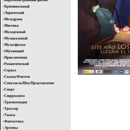
»
Короткометражный фильм
»
Криминальный
»
Лирический
»
Мелодрама
»
Мистика
»
Молодежный
»
Музыкальный
»
Мультфильм
»
Обучающий
»
Приключения
»
Романтический
»
Сериал
»
Сказка/Фэнтези
»
Спектакль/Шоу/Представление
»
Спорт
»
Сюрреализм
»
Трагикомедия
»
Триллер
»
Ужасы
»
Фантастика
»
Эротика