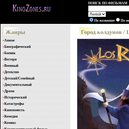
ПОИСК ПО ФИЛЬМАМ
По названию
По а
Жанры
Город колдунов / 
»
Аниме
»
Биографический
»
Боевик
»
Вестерн
»
Военный
»
Детектив
»
Детский/Семейный
»
Документальный
»
Драма
»
Исторический
»
Катастрофы
»
Киноповесть
»
Комедия
»
Комикс