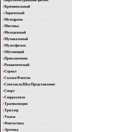
»
Короткометражный фильм
»
Криминальный
»
Лирический
»
Мелодрама
»
Мистика
»
Молодежный
»
Музыкальный
»
Мультфильм
»
Обучающий
»
Приключения
»
Романтический
»
Сериал
»
Сказка/Фэнтези
»
Спектакль/Шоу/Представление
»
Спорт
»
Сюрреализм
»
Трагикомедия
»
Триллер
»
Ужасы
»
Фантастика
»
Эротика