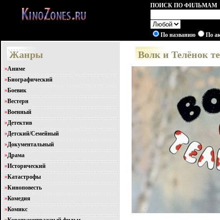
ПОИСК ПО ФИЛЬМАМ
По названию
По а
Жанры
Волк и Телёнок те
»
Аниме
»
Биографический
»
Боевик
»
Вестерн
»
Военный
»
Детектив
»
Детский/Семейный
»
Документальный
»
Драма
»
Исторический
»
Катастрофы
»
Киноповесть
»
Комедия
»
Комикс