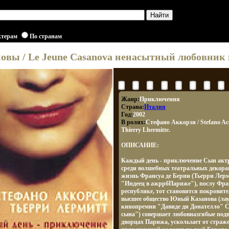
ктерам
По странам
вы / Le Jeune Casanova ненасытный любовник 
Жанр:
Приключения
Страна:
Италия
Год:
2002
В ролях:
Стефано Аккорзи / Stefano Ac
Thierry Lhermitte.
ОПИСАНИЕ:
Каждый день - приключение Сын акт
среди волшебных театральных декорац
жизнь Франсуа де Берни (Тьерри Лер
"Индеец в ажррбПариже"), послу Фра
республике, тот становится покровите
высшее общество Юный Казанова (ла
кинопремии "Давиде ди Донателло" С
сына") совершает любовназгябые подв
дворцах Парижа, ускользает от страже