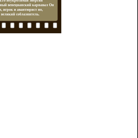
 Его неукротимая энергия
ьный венецианский карнавал Он
н, игрок и авантюрист но,
 великий соблазнитель.