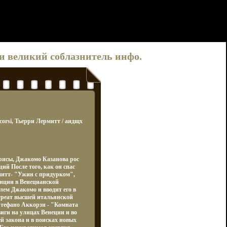
и великий соблазнитель инфо.
corsi, Тьерри Лермитт / аидщх
рисы, Джакомо Казанова рос
ий После того, как он спас
митт- "Ужин с придурком",
нции в Венецианской
лем Джакомо и вводит его в
уреат высшей итальянской
тефано Aккорзи - "Комната
иги на улицах Венеции и во
й закона и в поисках новых