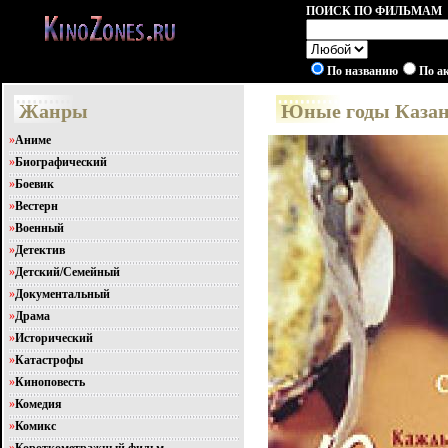
ПОИСК ПО ФИЛЬМАМ
По названию
По а
Жанры
Юные годы Казано
»
Аниме
»
Биографический
»
Боевик
»
Вестерн
»
Военный
»
Детектив
»
Детский/Семейный
»
Документальный
»
Драма
»
Исторический
»
Катастрофы
»
Киноповесть
»
Комедия
»
Комикс