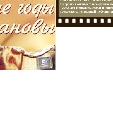
приключений колесит по всей Европе
превращает жизнь в головокружител
- музыкант и писатель, солдат и шпио
прежде всего, ненасытный любовник и