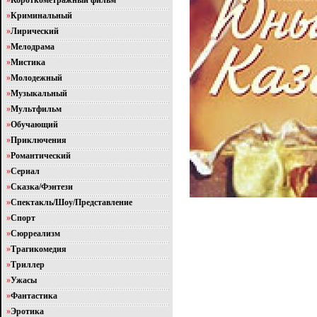
»
Короткометражный фильм
»
Криминальный
»
Лирический
»
Мелодрама
»
Мистика
»
Молодежный
»
Музыкальный
»
Мультфильм
»
Обучающий
»
Приключения
»
Романтический
»
Сериал
»
Сказка/Фэнтези
»
Спектакль/Шоу/Представление
»
Спорт
»
Сюрреализм
»
Трагикомедия
»
Триллер
»
Ужасы
»
Фантастика
»
Эротика