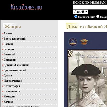
ПОИСК ПО ФИЛЬМАМ
По названию
По а
Жанры
Дама с собачкой 
»
Аниме
»
Биографический
»
Боевик
»
Вестерн
»
Военный
»
Детектив
»
Детский/Семейный
»
Документальный
»
Драма
»
Исторический
»
Катастрофы
»
Киноповесть
»
Комедия
»
Комикс