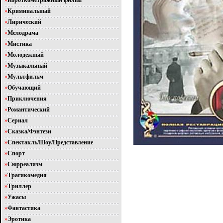
»
Короткометражный фильм
»
Криминальный
»
Лирический
»
Мелодрама
»
Мистика
»
Молодежный
»
Музыкальный
»
Мультфильм
»
Обучающий
»
Приключения
»
Романтический
»
Сериал
»
Сказка/Фэнтези
»
Спектакль/Шоу/Представление
»
Спорт
»
Сюрреализм
»
Трагикомедия
»
Триллер
»
Ужасы
»
Фантастика
»
Эротика