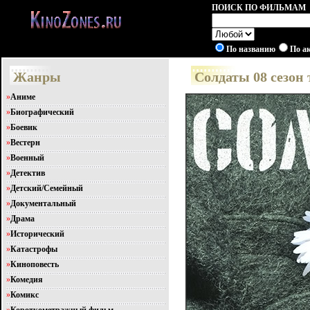
ПОИСК ПО ФИЛЬМАМ
По названию
По а
Жанры
Солдаты 08 сезон
»
Аниме
»
Биографический
»
Боевик
»
Вестерн
»
Военный
»
Детектив
»
Детский/Семейный
»
Документальный
»
Драма
»
Исторический
»
Катастрофы
»
Киноповесть
»
Комедия
»
Комикс