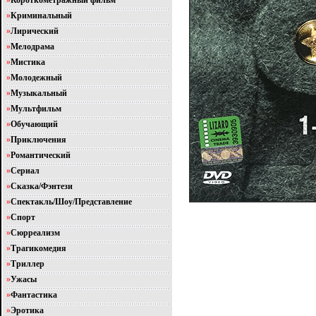
»
Короткометражный фильм
»
Криминальный
»
Лирический
»
Мелодрама
»
Мистика
»
Молодежный
»
Музыкальный
»
Мультфильм
»
Обучающий
»
Приключения
»
Романтический
»
Сериал
»
Сказка/Фэнтези
»
Спектакль/Шоу/Представление
»
Спорт
»
Сюрреализм
»
Трагикомедия
»
Триллер
»
Ужасы
»
Фантастика
»
Эротика