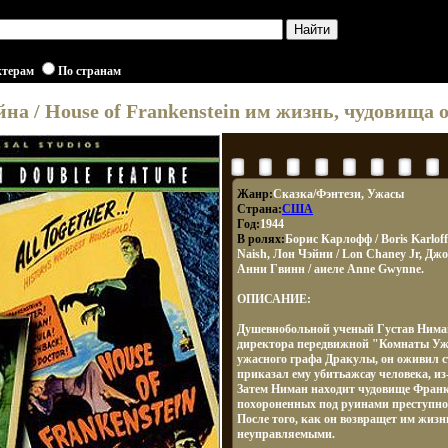
ктерам
По странам
а / House of Frankenstein им жизнь, чудовища
Жанр:
Сказка/Фэнтези, Ужасы
Страна:
США
Год:
1944
В ролях:
Борис Карлофф / Boris Karlof
Naish, Лон Чэйни / Lon Chaney Jr, Джо
Анни Гвинн / аиеле Anne Gwynne.
ОПИСАНИЕ:
Душевнобольной ученый Густав Ниман
директора передвижной "Комнаты Уж
ужасного графа Дракулы, он оживил 
приказал ему убитьажсау человека, из
Затем Ниман находит чудовище Франк
похороненных под руинами преступн
После того, как он возвращет им жиз
неуправляемыми.