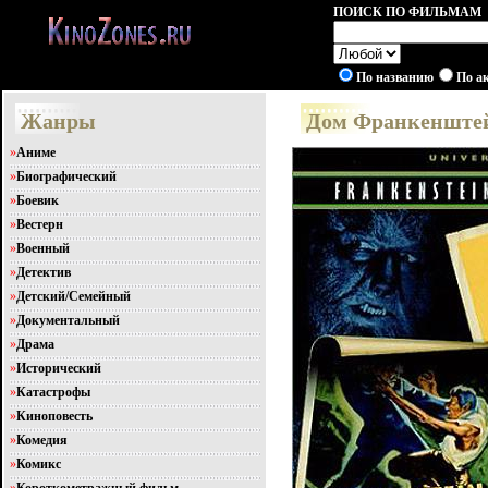
ПОИСК ПО ФИЛЬМАМ
По названию
По а
Жанры
Дом Франкенштейн
»
Аниме
»
Биографический
»
Боевик
»
Вестерн
»
Военный
»
Детектив
»
Детский/Семейный
»
Документальный
»
Драма
»
Исторический
»
Катастрофы
»
Киноповесть
»
Комедия
»
Комикс