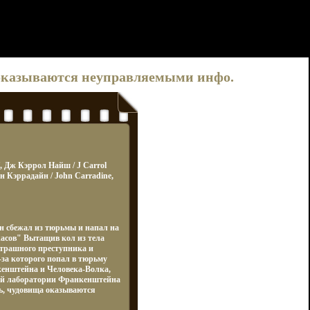
 оказываются неуправляемыми инфо.
f, Дж Кэррол Найш / J Carrol
н Кэррадайн / John Carradine,
 сбежал из тюрьмы и напал на
асов" Вытащив кол из тела
страшного преступника и
-за которого попал в тюрьму
енштейна и Человека-Волка,
ой лаборатории Франкенштейна
нь, чудовища оказываются