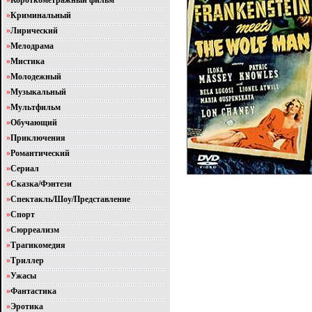
»
Короткометражный фильм
»
Криминальный
»
Лирический
»
Мелодрама
»
Мистика
»
Молодежный
»
Музыкальный
»
Мультфильм
»
Обучающий
»
Приключения
»
Романтический
»
Сериал
»
Сказка/Фэнтези
»
Спектакль/Шоу/Представление
»
Спорт
»
Сюрреализм
»
Трагикомедия
»
Триллер
»
Ужасы
»
Фантастика
»
Эротика