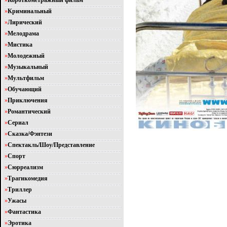
»
Короткометражный фильм
»
Криминальный
»
Лирический
»
Мелодрама
»
Мистика
»
Молодежный
»
Музыкальный
»
Мультфильм
»
Обучающий
»
Приключения
»
Романтический
»
Сериал
»
Сказка/Фэнтези
»
Спектакль/Шоу/Представление
»
Спорт
»
Сюрреализм
»
Трагикомедия
»
Триллер
»
Ужасы
»
Фантастика
»
Эротика