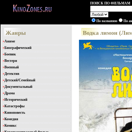
ПОИСК ПО ФИЛЬМАМ
По названию
По а
Жанры
Водка лимон (Лим
»
Аниме
»
Биографический
»
Боевик
»
Вестерн
»
Военный
»
Детектив
»
Детский/Семейный
»
Документальный
»
Драма
»
Исторический
»
Катастрофы
»
Киноповесть
»
Комедия
»
Комикс